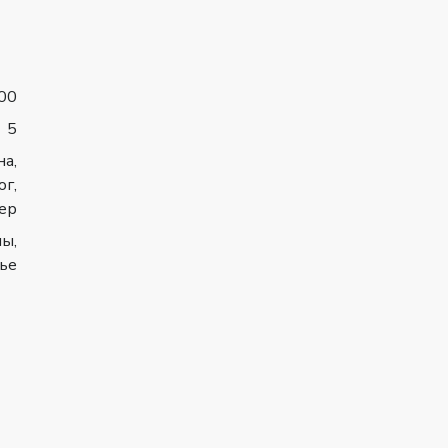
00
5
а,
юг,
ер
ны,
ье