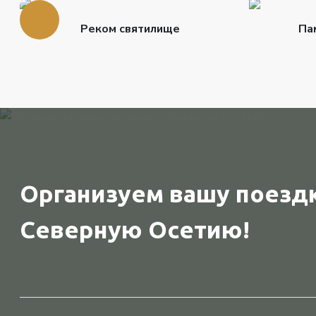
Реком святилище
Па
Организуем вашу поездк
Северную Осетию!