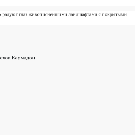
го радуют глаз живописнейшими ландшафтами с покрытыми
селок Кармадон