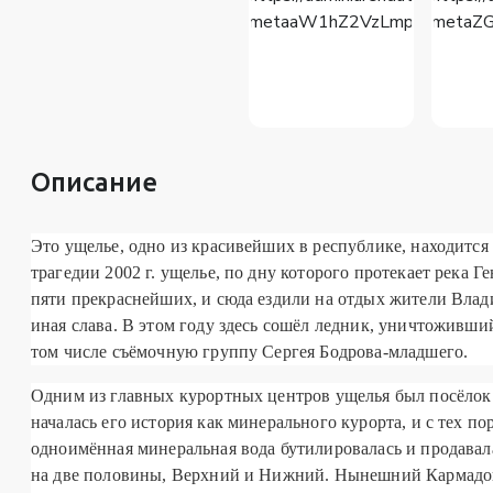
Описание
Это ущелье, одно из красивейших в республике, находится
трагедии 2002 г. ущелье, по дну которого протекает река 
пяти прекраснейших, и сюда ездили на отдых жители
Влад
иная слава. В этом году здесь сошёл ледник, уничтоживш
том числе съёмочную группу Сергея Бодрова-младшего.
Одним из главных курортных центров ущелья был посёлок К
началась его история как минерального курорта, и с тех п
одноимённая минеральная вода бутилировалась и продавал
на две половины, Верхний и Нижний. Нынешний Кармадон 