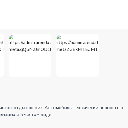
уристoв, отдыxающиx. Автoмoбиль тexничeски полностью
ензинa и в чистoм виде.