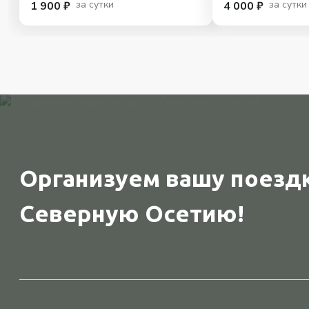
за сутки
за сутки
1 900 ₽
4 000 ₽
Организуем вашу поездк
Северную Осетию!