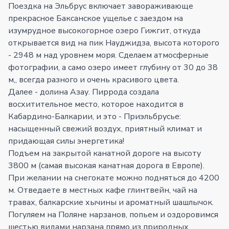
Поездка на Эльбрус включает завораживающе
прекрасное Баксанское ущелье с заездом на
изумрудное высокогорное озеро Гижгит, откуда
открывается вид на пик Науджидза, высота которого
- 2948 м над уровнем моря. Сделаем атмосферные
фотографии, а само озеро имеет глубину от 30 до 38
м,, всегда разного и очень красивого цвета.
Далее - долина Азау. Пиррода создала
восхитительное место, которое находится в
Кабардино-Балкарии, и это - Приэльбрусье:
насыщенный свежий воздух, приятный климат и
придающая силы энергетика!
Подъем на закрытой канатной дороге на высоту
3800 м (самая высокая канатная дорога в Европе).
При желании на снегокате можно подняться до 4200
м. Отведаете в местных кафе глинтвейн, чай на
травах, балкарские хычины и ароматный шашлычок.
Погуляем на Поляне нарзанов, попьем и оздоровимся
шестью видами нарзана прямо из природных